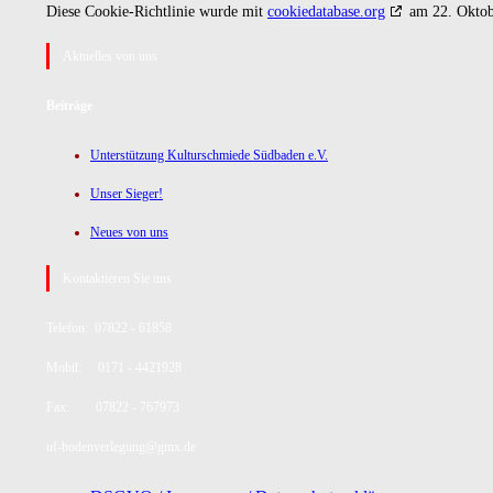
Diese Cookie-Richtlinie wurde mit
cookiedatabase.org
am 22. Oktobe
Aktuelles von uns
Beiträge
Unterstützung Kulturschmiede Südbaden e.V.
Unser Sieger!
Neues von uns
Kontaktieren Sie uns
Telefon: 07822 - 61858
Mobil: 0171 - 4421928
Fax: 07822 - 767973
uf-bodenverlegung@gmx.de