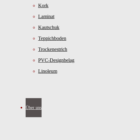
Kork
Laminat
Kautschuk
Teppichboden
Trockenestrich
PVC-Designbelag
Linoleum
Über uns