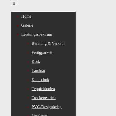
Home
Galerie
Leistungsspektrum
Beratung & Verkauf
Fertigparkett
Kork
Laminat
Kautschuk
Teppichboden
Trockenestrich
PVC-Designbelag
Linoleum